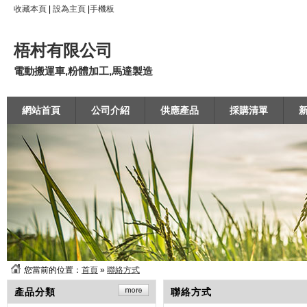
收藏本頁
|
設為主頁
|
手機板
梧村有限公司
電動搬運車,粉體加工,馬達製造
網站首頁
公司介紹
供應產品
採購清單
您當前的位置：
首頁
»
聯絡方式
產品分類
聯絡方式