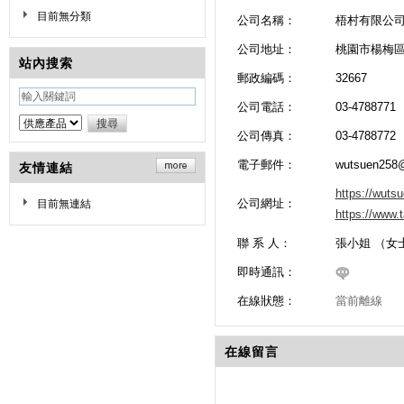
目前無分類
公司名稱：
梧村有限公
公司地址：
桃園市楊梅區
站內搜索
郵政編碼：
32667
公司電話：
03-4788771
公司傳真：
03-4788772
電子郵件：
wutsuen258
友情連結
https://wuts
公司網址：
目前無連結
https://www
聯 系 人：
張小姐 （女
即時通訊：
在線狀態：
當前離線
在線留言