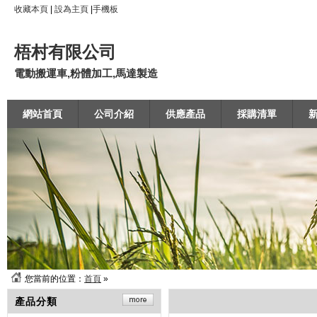
收藏本頁
|
設為主頁
|
手機板
梧村有限公司
電動搬運車,粉體加工,馬達製造
網站首頁
公司介紹
供應產品
採購清單
您當前的位置：
首頁
»
產品分類