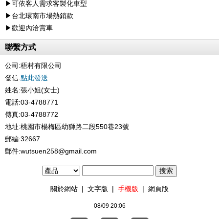
▶可依客人需求客製化車型
▶台北環南市場熱銷款
▶歡迎內洽賞車
聯繫方式
公司:
梧村有限公司
發信:
點此發送
姓名:張小姐(女士)
電話:03-4788771
傳真:03-4788772
地址:桃園市楊梅區幼獅路二段550巷23號
郵編:32667
郵件:wutsuen258@gmail.com
關於網站
|
文字版
|
手機版
|
網頁版
08/09 20:06