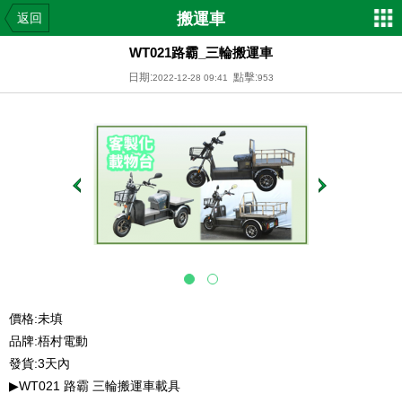
搬運車
返回
WT021路霸_三輪搬運車
日期:
點擊:
2022-12-28 09:41
953
價格:未填
品牌:梧村電動
發貨:3天內
▶WT021 路霸 三輪搬運車載具