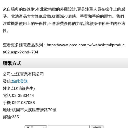
來自瑞典的好速耐,有北歐精緻的外觀設計,更是注重人員在操作上的感
受。電池產品大大降低震動,從而減少肩膀、手臂和手腕的壓力。我們
注重機器使用上的平衡性,不會浪費多餘的力氣,讓您操作有最佳的舒適
性。
查看更多鋰電產品系列：
https://www.jorco.com.tw/webc/html/produc
t/02.aspx?kind=704
聯繫方式
公司:
上江實業有限公司
發信:
點此發送
姓名:江衍諭(先生)
電話:03-3883444
手機:0921087058
地址:桃園市大溪區普濟路70號
郵編:335