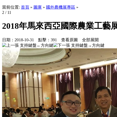
當前位置:
首頁
»
圖庫
»
國外農機展專區
»
2
/ 11
2018年馬來西亞國際農業工藝展
日期：
2018-10-31
點擊：
391
查看原圖
全部展開