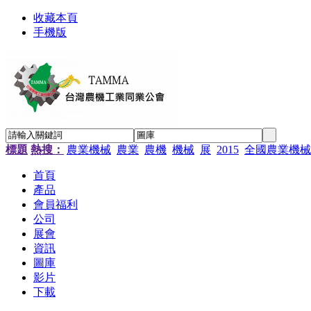
收藏本頁
手機版
標題
熱搜：
農業機械
農業
農機
機械
展
2015
全國農業機械
首頁
產品
會員福利
公司
展會
資訊
圖庫
影片
下載