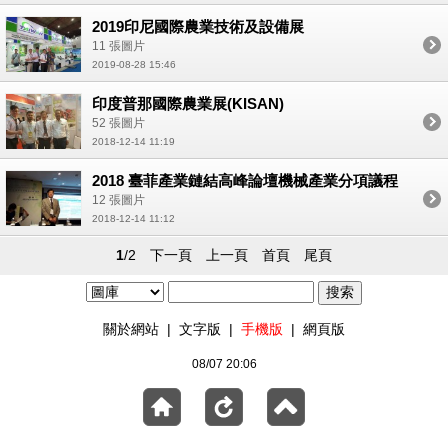
2019印尼國際農業技術及設備展
11 張圖片
2019-08-28 15:46
印度普那國際農業展(KISAN)
52 張圖片
2018-12-14 11:19
2018 臺菲產業鏈結高峰論壇機械產業分項議程
12 張圖片
2018-12-14 11:12
1
/2
下一頁
上一頁
首頁
尾頁
關於網站
|
文字版
|
手機版
|
網頁版
08/07 20:06