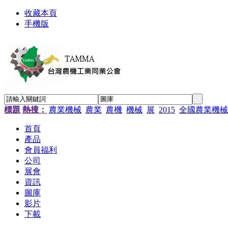
收藏本頁
手機版
標題
熱搜：
農業機械
農業
農機
機械
展
2015
全國農業機械
首頁
產品
會員福利
公司
展會
資訊
圖庫
影片
下載