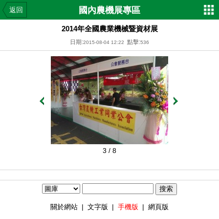
國內農機展專區
返回
2014年全國農業機械暨資材展
日期:
點擊:
2015-08-04 12:22
536
3
/ 8
關於網站
|
文字版
|
手機版
|
網頁版