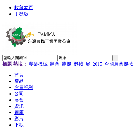
收藏本頁
手機版
標題
熱搜：
農業機械
農業
農機
機械
展
2015
全國農業機械
首頁
產品
會員福利
公司
展會
資訊
圖庫
影片
下載