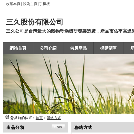
收藏本頁
|
設為主頁
|
手機板
三久股份有限公司
三久公司是台灣最大的穀物乾燥機研發製造廠，產品市佔率高達80
網站首頁
公司介紹
供應產品
採購清單
您當前的位置：
首頁
»
聯絡方式
產品分類
聯絡方式