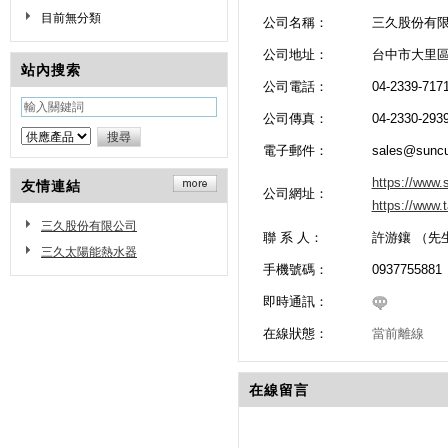
目前無分類
公司名稱：
三久股份有
公司地址：
台中市大里區
站內搜索
公司電話：
04-2339-717
公司傳真：
04-2330-293
電子郵件：
sales@sunc
https://www
友情連結
公司網址：
https://www
三久股份有限公司
聯 系 人：
許游鑲 （先
三久太陽能熱水器
手機號碼：
0937755881
即時通訊：
在線狀態：
當前離線
在線留言