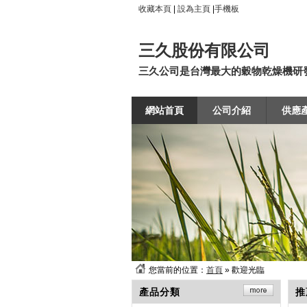
收藏本頁
|
設為主頁
|
手機板
三久股份有限公司
三久公司是台灣最大的穀物乾燥機研發
網站首頁
公司介紹
供應
您當前的位置：
首頁
» 歡迎光臨
產品分類
推