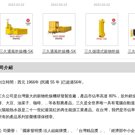
三久通風乾燥機-SK
三久通風乾燥機-SK
三久循環式穀物乾燥
三久
S480系列
S580系列
機 PHS系列
2022-02-22
2022-02-22
2022-02-22
司介紹
創立時間：西元 1966年 (民國 55 年 )已超過56年。
三久公司是台灣最大的穀物乾燥機研發製造廠，產品市佔率高達 80%，並外銷
麥、大豆、油菜子、咖啡、...等各類農產品。三久是全世界唯一具有電腦自動
太陽能熱水器是二十一世紀最當紅的再生能源工業產品。在台灣，我們是市佔率
所有的產品系列皆榮獲環保標章。
公 司榮譽：「國家發明獎-法人組銀牌獎」、「台灣精品獎 」、「經濟部中小