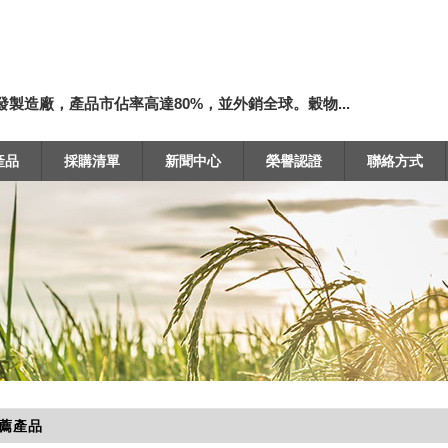
製造廠，產品市佔率高達80%，並外銷全球。穀物...
產品
採購清單
新聞中心
榮譽認證
聯絡方式
三久通風乾燥機-SK
三久通風乾燥機-SK
三久循環式穀物乾燥
三久
薦產品
S480系列
S580系列
機 PHS系列
2022-02-22
2022-02-22
2022-02-22