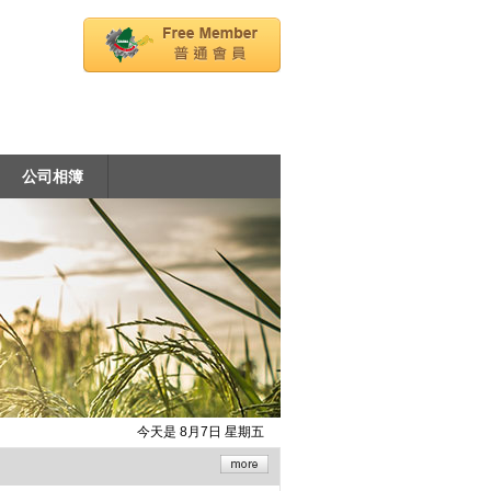
公司相簿
今天是 8月7日 星期五
粗糠爐 SB系列
三久生質能熱風爐 B
B-18
2021-06-17
2021-06-17