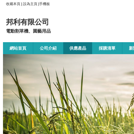
收藏本頁
|
設為主頁
|
手機板
邦利有限公司
電動割草機、園藝用品
網站首頁
公司介紹
供應產品
採購清單
新