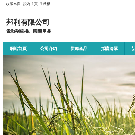
收藏本頁
|
設為主頁
|
手機板
邦利有限公司
電動割草機、園藝用品
網站首頁
公司介紹
供應產品
採購清單