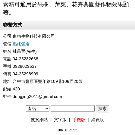
素精可適用於果樹、蔬菜、花卉與園藝作物效果顯
著。
聯繫方式
公司:
東精生物科技有限公司
發信:
點此發送
姓名:林昌晉(先生)
電話:04-25282668
手機:0928029637
傳真:04-25298909
地址:台中市豐原區豐年路109巷106弄20號
郵編:420
郵件:dongjing2011@gmail.com
關於網站
|
文字版
|
手機版
|
網頁版
08/10 15:55