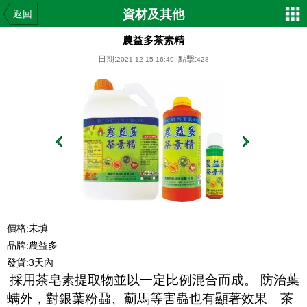
資材及其他
返回
農益多茶素精
日期:
點擊:
2021-12-15 16:49
428
價格:未填
品牌:農益多
發貨:3天內
採用茶皂素提取物並以一定比例混合而成。
防治葉
螨外，對銀葉粉蝨、薊馬等害蟲也有顯著效果。茶