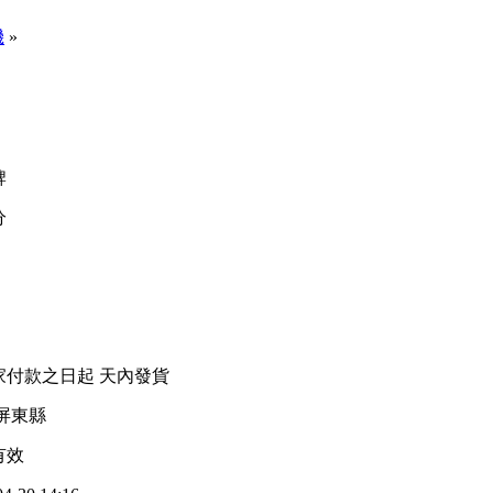
機
»
牌
分
家付款之日起
天內發貨
屏東縣
有效