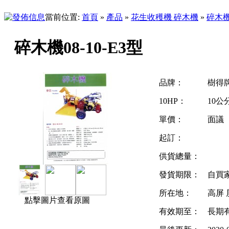
當前位置:
首頁
»
產品
»
花生收穫機 碎木機
»
碎木
碎木機08-10-E3型
品牌：
樹得
10HP：
10公
單價：
面議
起訂：
供貨總量：
發貨期限：
自買
所在地：
高屏 
點擊圖片查看原圖
有效期至：
長期