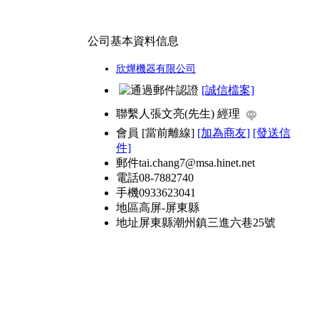
公司基本資料信息
欣燁機器有限公司
[誠信檔案]
聯繫人
張文亮(先生) 經理
會員
[
當前離線
]
[加為商友]
[發送信
件]
郵件
tai.chang7@msa.hinet.net
電話
08-7882740
手機
0933623041
地區
高屏-屏東縣
地址
屏東縣潮州鎮三進六巷25號