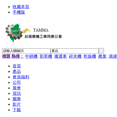
收藏本頁
手機版
標題
熱搜：
中耕機
割草機
搬運車
碎木機
乾燥機
農業
滴灌
首頁
產品
會員福利
公司
展會
資訊
圖庫
影片
下載