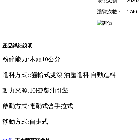
最後更新：
2020-
瀏覽次數：
1740
產品詳細說明
粉碎能力:木頭10公分
進料方式::齒輪式雙滾 油壓進料 自動進料
動力來源:10HP柴油引擎
啟動方式:電動式含手拉式
移動方式:自走式