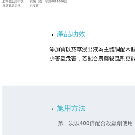
​肥料登記證字號 肥製（複）字第0888006號
​廠牌商品名稱 添加寶
產品功效
添加寶以菸草浸出液為主體調配木
​
少害蟲危害，若配合農藥殺蟲劑更
​ ​
施用方法
第一次以400倍配合殺蟲劑使用，