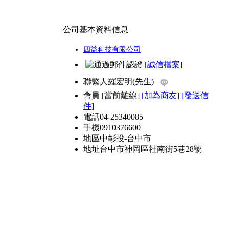
公司基本資料信息
四益科技有限公司
[誠信檔案]
聯繫人
羅宏明(先生)
會員
[
當前離線
]
[加為商友]
[發送信
件]
電話
04-25340085
手機
0910376600
地區
中彰投-台中市
地址
台中市神岡區社南街5巷28號