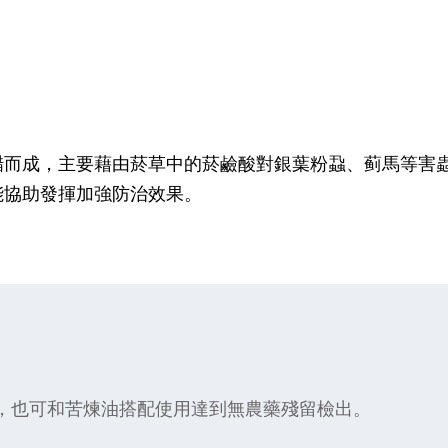
醋而成，主要藉由菸草中的菸鹼酸對銀葉粉蝨、蓟馬等害
能協助發揮加強防治效果。
也可和苦煉油搭配使用達到無農藥殘留檢出。