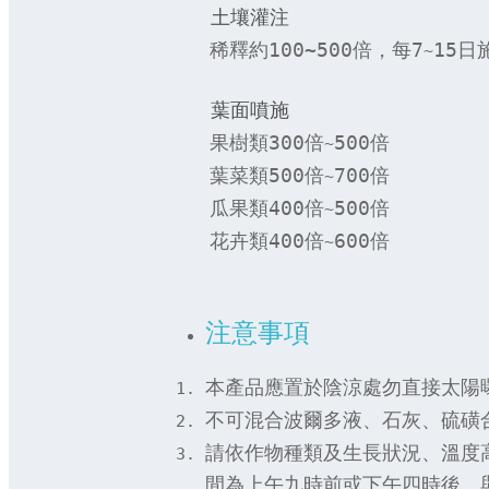
土壤灌注
​
​​ 稀釋約100~500倍，每7
15日
~
葉面噴施
果樹類300倍
500倍
~
葉菜類500倍
700倍
~
瓜果類400倍
500倍
~
花卉類400倍
600倍
~
注意事項
​本產品應置於陰涼處勿直接太陽
不可混合波爾多液、石灰、硫磺
請依作物種類及生長狀況、溫度
間為上午九時前或下午四時後。