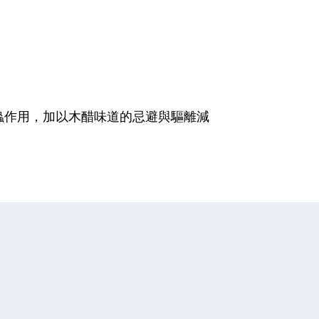
蟲作用，加以木醋味道的忌避與驅離減