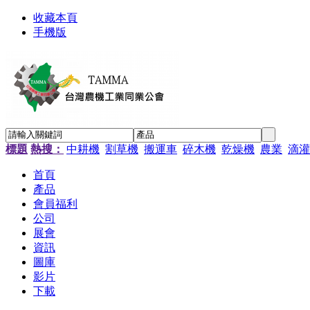
收藏本頁
手機版
標題
熱搜：
中耕機
割草機
搬運車
碎木機
乾燥機
農業
滴灌
首頁
產品
會員福利
公司
展會
資訊
圖庫
影片
下載