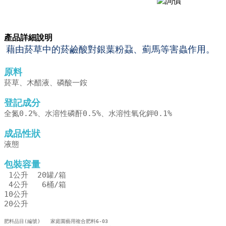
產品詳細說明
藉由菸草中的菸鹼酸對銀葉粉蝨、薊馬等害蟲作用。
原料
菸草、木醋液、磷酸一銨
登記成分
全氮0.2%、水溶性磷酐0.5%、水溶性氧化鉀0.1%
成品性狀
液態
包裝容量
1公升 20罐/箱
4公升
6桶/箱
10公升
​20公升
肥料品目(編號) 家庭園藝用複合肥料6-03