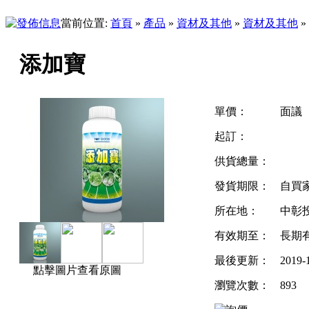
當前位置:
首頁
»
產品
»
資材及其他
»
資材及其他
»
添加寶
單價：
面議
起訂：
供貨總量：
發貨期限：
自買
所在地：
中彰
有效期至：
長期
最後更新：
2019-
點擊圖片查看原圖
瀏覽次數：
893