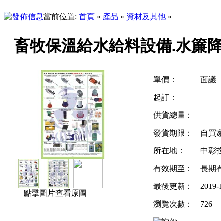
當前位置:
首頁
»
產品
»
資材及其他
»
畜牧保溫給水給料設備.水簾
單價：
面議
起訂：
供貨總量：
發貨期限：
自買
所在地：
中彰
有效期至：
長期
最後更新：
2019-1
點擊圖片查看原圖
瀏覽次數：
726