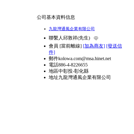
公司基本資料信息
九龍灣通風企業有限公司
聯繫人
邱敦祥(先生)
會員
[
當前離線
]
[加為商友]
[發送信
件]
郵件
kolowa.com@msa.hinet.net
電話
886-4-8226655
地區
中彰投-彰化縣
地址
九龍灣通風企業有限公司