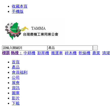
收藏本頁
手機版
標題
熱搜：
中耕機
割草機
搬運車
碎木機
乾燥機
農業
滴灌
首頁
產品
會員福利
公司
展會
資訊
圖庫
影片
下載