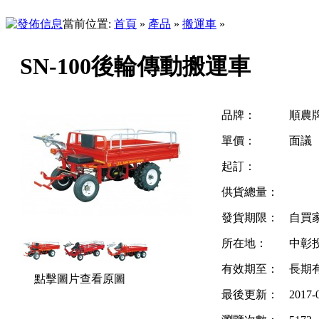
當前位置:
首頁
»
產品
»
搬運車
»
SN-100後輪傳動搬運車
品牌：
順農
單價：
面議
起訂：
供貨總量：
發貨期限：
自買
所在地：
中彰
有效期至：
長期
點擊圖片查看原圖
最後更新：
2017-