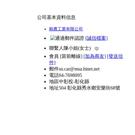
公司基本資料信息
順農工業有限公司
[誠信檔案]
聯繫人
陳小姐(女士)
會員
[
當前離線
]
[加為商友]
[發送信
件]
郵件
sn.car@msa.hinet.net
電話
04-7698095
地區
中彰投-彰化縣
地址
504 彰化縣秀水鄉安樂街68號