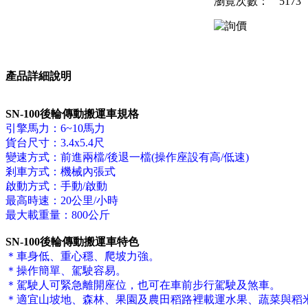
瀏覽次數：
5173
產品詳細說明
SN-100後輪傳動搬運車規格
引擎馬力：6~10馬力
貨台尺寸：3.4x5.4尺
變速方式：前進兩檔/後退一檔(操作座設有高/低速)
剎車方式：機械內張式
啟動方式：手動/啟動
最高時速：20公里/小時
最大載重量：800公斤
SN-100後輪傳動搬運車特色
＊車身低、重心穩、爬坡力強。
＊操作簡單、駕駛容易。
＊駕駛人可緊急離開座位，也可在車前步行駕駛及煞車。
＊適宜山坡地、森林、果園及農田稻路裡載運水果、蔬菜與稻