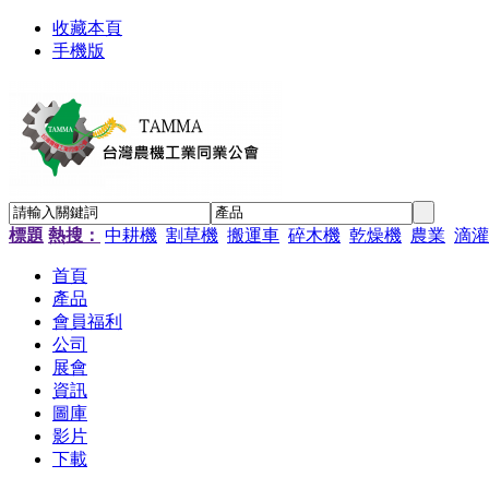
收藏本頁
手機版
標題
熱搜：
中耕機
割草機
搬運車
碎木機
乾燥機
農業
滴灌
首頁
產品
會員福利
公司
展會
資訊
圖庫
影片
下載