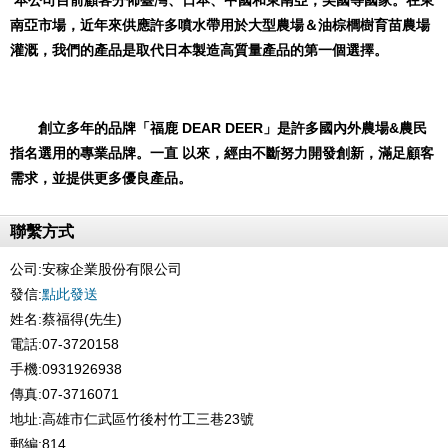
本公司
目前顧客分佈臺灣、日本、中國和東南亞，美國等國家。在東
南亞市場，近年來供應許多噴水帶用於大型農場＆油棕櫚樹育苗農場
灌溉，我們的產品是取代日本製造高質量產品的第一個選擇。
創立多年的品牌
「福鹿
DEAR DEER」
是許多國內外農場
&農民
指名選用的專業品牌。一直 以來，經由不斷努力開發創新，滿足顧客
需求，並提供更多優良產品。
聯繫方式
公司:
安稼企業股份有限公司
發信:
點此發送
姓名:蔡福得(先生)
電話:07-3720158
手機:0931926938
傳真:07-3716071
地址:高雄市仁武區竹後村竹工三巷23號
郵編:814