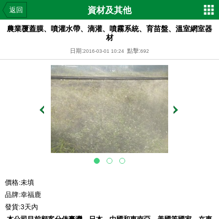
資材及其他
返回
農業覆蓋膜、噴灌水帶、滴灌、噴霧系統、育苗盤、溫室網室器
材
日期:
點擊:
2016-03-01 10:24
692
價格:未填
品牌:幸福鹿
發貨:3天內