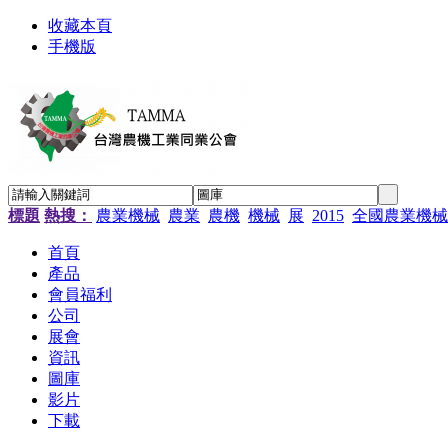
收藏本頁
手機版
標題
熱搜：
農業機械
農業
農機
機械
展
2015
全國農業機械
首頁
產品
會員福利
公司
展會
資訊
圖庫
影片
下載