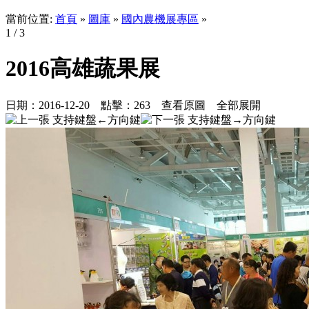
當前位置:
首頁
»
圖庫
»
國內農機展專區
»
1
/ 3
2016高雄蔬果展
日期：
2016-12-20
點擊：
263
查看原圖
全部展開