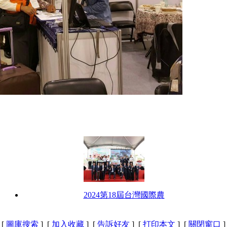
2024第18屆台灣國際農
[
圖庫搜索
] [
加入收藏
] [
告訴好友
] [
打印本文
] [
關閉窗口
]