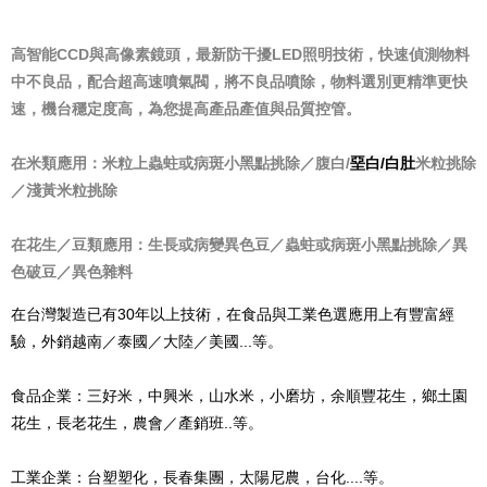
高智能CCD與高像素鏡頭，最新防干擾LED照明技術，快速偵測物料
中不良品，配合超高速噴氣閥，將不良品噴除，物料選別更精準更快
速，機台穩定度高，為您提高產品產值與品質控管。
在米類應用：米粒上蟲蛀或病斑小黑點挑除／腹白/
堊白/白肚
米粒挑除
／淺黃米粒挑除
在花生／豆類應用：生長或病變異色豆／蟲蛀或病斑小黑點挑除／異
色破豆／異色雜料
在台灣製造已有30年以上技術，在食品與工業色選應用上有豐富經
驗，外銷越南／泰國／大陸／美國...等。
食品企業：三好米，中興米，山水米，小磨坊，余順豐花生，鄉土園
花生，長老花生，農會／產銷班..等。
工業企業：台塑塑化，長春集團，太陽尼農，台化....等。