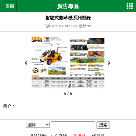
廣告專區
返回
駕駛式割草機系列型錄
日期:
點擊:
2021-12-28 16:06
354
5
/ 5
簡介：