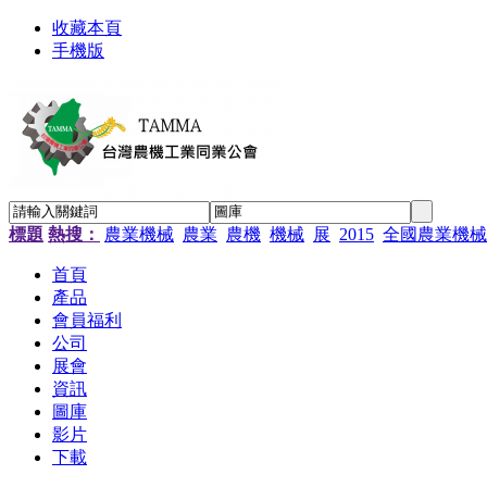
收藏本頁
手機版
標題
熱搜：
農業機械
農業
農機
機械
展
2015
全國農業機械
首頁
產品
會員福利
公司
展會
資訊
圖庫
影片
下載