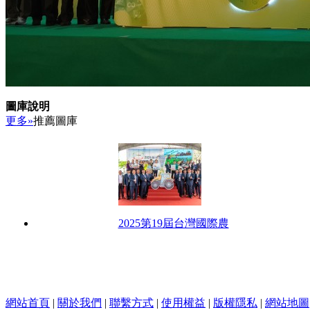
圖庫說明
更多»
推薦圖庫
2025第19屆台灣國際農
網站首頁
|
關於我們
|
聯繫方式
|
使用權益
|
版權隱私
|
網站地圖