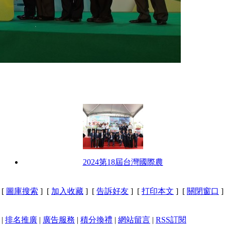
2024第18屆台灣國際農
[
圖庫搜索
] [
加入收藏
] [
告訴好友
] [
打印本文
] [
關閉窗口
]
|
排名推廣
|
廣告服務
|
積分換禮
|
網站留言
|
RSS訂閱