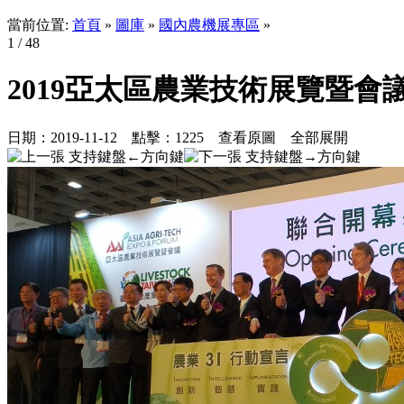
當前位置:
首頁
»
圖庫
»
國內農機展專區
»
1
/ 48
2019亞太區農業技術展覽暨會
日期：
2019-11-12
點擊：
1225
查看原圖
全部展開