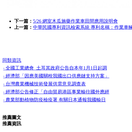
下一篇：
5/26 網室木瓜施藥作業車田間應用說明會
上一篇：
中華民國專利資訊檢索系統 專利名稱：作業車
同類資訊
‧ 全國工業總會_土耳其政府公告自本年1月1日起調
‧ 經濟部「因應美國關稅我國出口供應鏈支持方案」
‧ 台灣農業機械技術發展供需意見調查表
‧ 經濟部公告修正「自由貿易港區事業輸往國外應經
‧ 農業部動植物防疫檢疫署 有關日本通報我國輸日
推薦圖文
推薦資訊