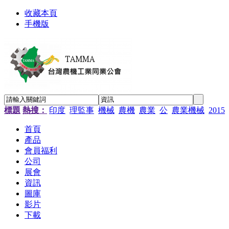
收藏本頁
手機版
標題
熱搜：
印度
理監事
機械
農機
農業
公
農業機械
2015
首頁
產品
會員福利
公司
展會
資訊
圖庫
影片
下載