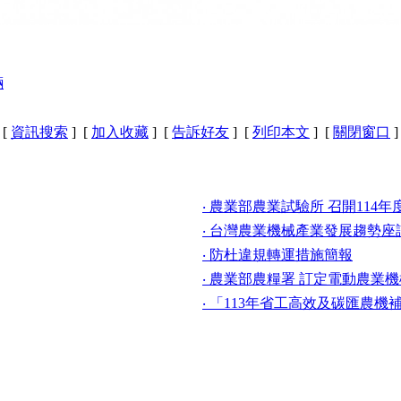
輛
[
資訊搜索
] [
加入收藏
] [
告訴好友
] [
列印本文
] [
關閉窗口
]
‧ 農業部農業試驗所 召開114
‧ 台灣農業機械產業發展趨勢座談會
‧ 防杜違規轉運措施簡報
‧ 農業部農糧署 訂定電動農業
‧ 「113年省工高效及碳匯農