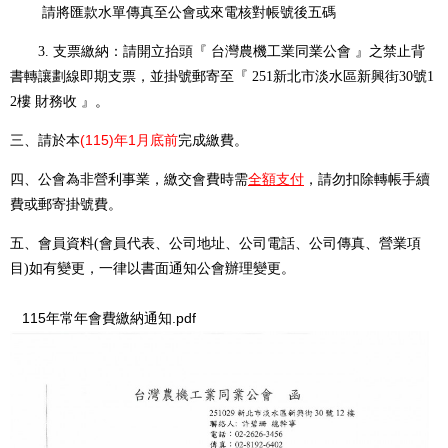
請將匯款水單傳真至公會或來電核對帳號後五碼
3. 支票繳納：請開立抬頭『 台灣農機工業同業公會 』之禁止背
書轉讓劃線即期支票，並掛號郵寄至
『
251新北市淡水區新興街30號1
2樓 財務收
』
。
本
(115)年1月底
前
三、請於
完成繳費。
全額支付
四、公會為非營利事業，繳交會費時需
，請勿扣除轉帳手續
費或郵寄掛號費。
五、會員資料(會員代表、公司地址、公司電話、公司傳真、營業項
目)如有變更，一律以書面通知公會辦理變更。
115年常年會費繳納通知.pdf