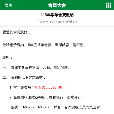
會員大會
返回
115年常年會費繳納
日期:
點擊:
2026-01-07 10:29
625
親愛的會員您好，
敬請惠予繳納
115
年度常年會費，至感銘謝，請查照。
說明：
一、 依據本會章程第四十六條之規定辦理。
二、 請利用以下方式繳交：
新台幣
8,500
元
整
1. 常年會費每年
。
2. 金融機構匯款或轉帳：彰化銀行 淡水分行
帳號：5685-86-556990-00，戶名：台灣農機工業同業公會