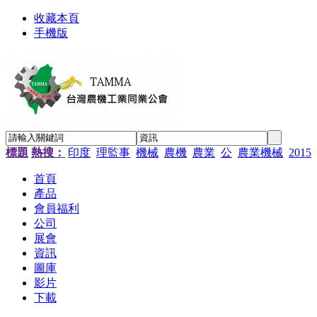
收藏本頁
手機版
標題
熱搜：
印度
理監事
機械
農機
農業
公
農業機械
2015
首頁
產品
會員福利
公司
展會
資訊
圖庫
影片
下載