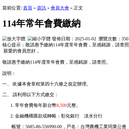
當前位置:
首頁
»
資訊
»
會員大會
» 正文
114年常年會費繳納
發佈日期：2025-01-02 瀏覽次數：
350
核心提示：敬請惠予繳納114年度常年會費，至感銘謝，請查
親愛的會員您好，
敬請惠予繳納
114
年度常年會費，至感銘謝，請查照。
說明：
一、 依據本會章程第四十六條之規定辦理。
二、 請利用以下方式繳交：
1. 常年會費每年新台幣
8,500
元
整。
2. 金融機構匯款或轉帳：彰化銀行 淡水分行
帳號：5685-86-556990-00，戶名：台灣農機工業同業公會