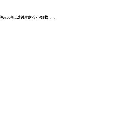
興街30號12樓陳意淳小姐收
』
。