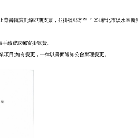
禁止背書轉讓劃線即期支票，並掛號郵寄至
『
251新北市淡水區新
帳手續費或郵寄掛號費。
業項目)如有變更，一律以書面通知公會辦理變更。