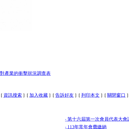
對產業的衝擊狀況調查表
[
資訊搜索
] [
加入收藏
] [
告訴好友
] [
列印本文
] [
關閉窗口
]
‧ 第十六屆第一次會員代表大會
‧ 113年常年會費繳納