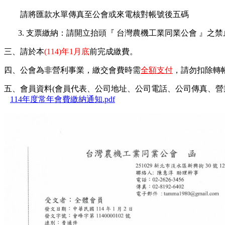
請將匯款水單傳真至公會或來電核對帳號後五碼
3. 支票繳納：請開立抬頭『 台灣農機工業同業公會 』之
三、請於
本
(114)年1月底
前完成繳費。
四、公會為非營利事業，繳交會費時需
全額支付
，請勿扣除轉
五、會員資料(會員代表、公司地址、公司電話、公司傳真、營
114年度常年會費繳納通知.pdf