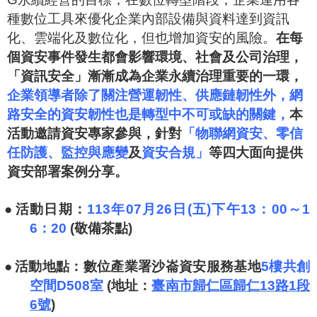
種數位工具來優化企業內部設備與資料達到資訊
化、雲端化及數位化，但也增加資安的風險。
在每
個資安事件發生都會影響環境、社會及公司治理，
「資訊安全」漸漸成為企業永續治理重要的一環，
企業領導者除了關注營運韌性、供應鏈韌性外，網
路安全的資安韌性也是轉型中不可或缺的關鍵，
本
活動邀請資安專家參與，針對
「物聯網資安、零信
任防護、監控與應變
及
資安合規」
等四大面向提供
資安部署案例分享
。
●
活動日期：
113
年07月26日(五)下午13：00～1
6：20
(敬備茶點)
●
活動地點：數位產業署沙崙資安服務基地
5
樓
共創
空間D508室
(
地址：
臺南市歸仁區歸仁13路1段
6號
)