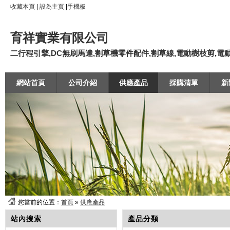
收藏本頁
|
設為主頁
|
手機板
育祥實業有限公司
二行程引擎,DC無刷馬達,割草機零件配件,割草線,電動樹枝剪,電動搬
網站首頁
公司介紹
供應產品
採購清單
新
您當前的位置：
首頁
»
供應產品
站內搜索
產品分類