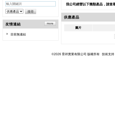
我公司經營以下幾類產品，請查
供應產品
友情連結
圖片
目前無連結
©2026 育祥實業有限公司 版權所有 技術支持