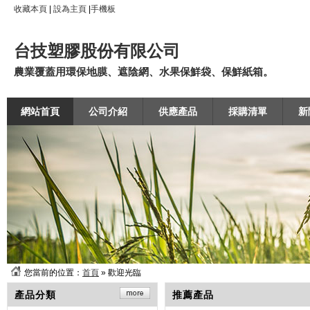
收藏本頁
|
設為主頁
|
手機板
台技塑膠股份有限公司
農業覆蓋用環保地膜、遮陰網、水果保鮮袋、保鮮紙箱。
網站首頁
公司介紹
供應產品
採購清單
新
您當前的位置：
首頁
» 歡迎光臨
產品分類
推薦產品