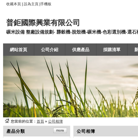
收藏本頁
|
設為主頁
|
手機板
普鉅國際興業有限公司
碾米設備 整廠設備規劃- 礱穀機-脫殼機-碾米機-色彩選別機-選石機-
網站首頁
公司介紹
供應產品
採購清單
您當前的位置：
首頁
»
公司相簿
產品分類
公司相簿