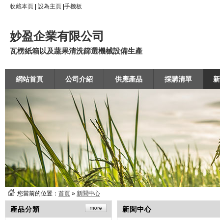
收藏本頁
|
設為主頁
|
手機板
妙盈企業有限公司
瓦楞紙箱以及蔬果清洗篩選機械設備生產
網站首頁
公司介紹
供應產品
採購清單
新
您當前的位置：
首頁
»
新聞中心
產品分類
新聞中心