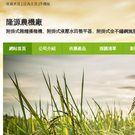
收藏本頁
|
設為主頁
|
手機板
隆源農機廠
附掛式雜糧播種機、附掛式液壓水田整平器、附掛式全不鏽鋼施肥桶
網站首頁
公司介紹
供應產品
採購清單
新