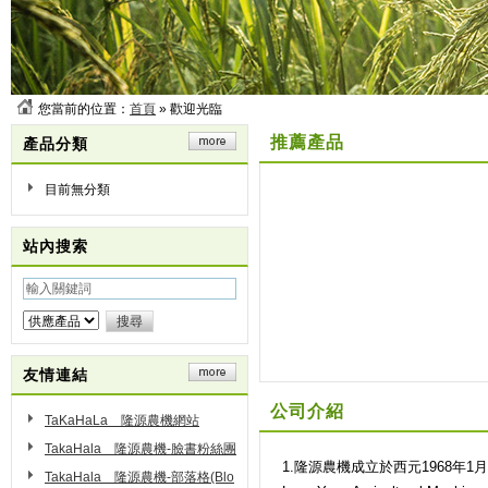
您當前的位置：
首頁
» 歡迎光臨
推薦產品
產品分類
目前無分類
站內搜索
友情連結
公司介紹
TaKaHaLa 隆源農機網站
TakaHala 隆源農機-臉書粉絲團
1.隆源農機成立於西元1968年
(Fb)
TakaHala 隆源農機-部落格(Blo