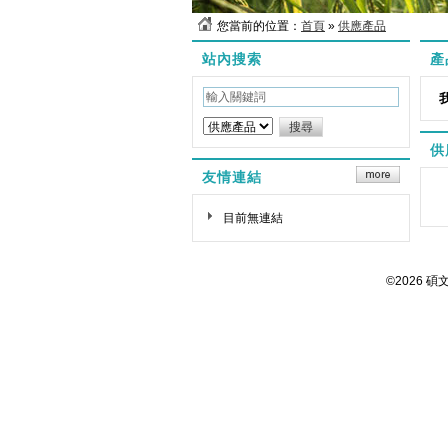
您當前的位置：
首頁
»
供應產品
站內搜索
產
供
友情連結
目前無連結
©2026 