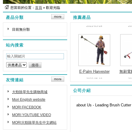
您當前的位置：
首頁
» 歡迎光臨
E-Palm Harvester
無刷電
產品分類
推薦產品
(E-cutter)
/ 6.
2022-05-18
20
目前無分類
站內搜索
E-Palm Harvester
無刷電
(E-cutter)
/ 6.
2022-05-18
20
友情連結
公司介紹
大勁除草先生購物商城
Mori English website
about Us - Leading Brush Cutter
MORI FACEBOOK
MORI YOUTUBE VIDEO
MORI大勁除草先生中文網站