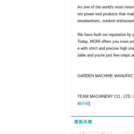
As one of the world's most inno
oor power tool products that mak
woodworkers, outdoor enthusiast
We have built our reputation by 
Today, MORI offers you more pro-
e with strict and precise high st
table and you're just few steps 
GARDEN MACHINE MANUFAC
TEAM MACHINERY CO., LTD. is a 
細介紹
]
最新供應