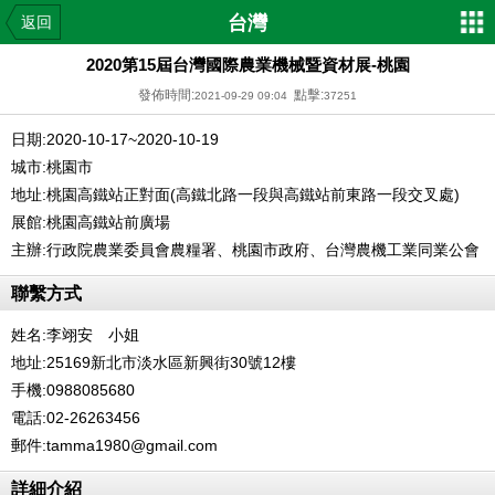
台灣
返回
2020第15屆台灣國際農業機械暨資材展-桃園
發佈時間:
點擊:
2021-09-29 09:04
37251
日期:2020-10-17~2020-10-19
城市:桃園市
地址:桃園高鐵站正對面(高鐵北路一段與高鐵站前東路一段交叉處)
展館:桃園高鐵站前廣場
主辦:行政院農業委員會農糧署、桃園市政府、台灣農機工業同業公會
聯繫方式
姓名:李翊安 小姐
地址:25169新北市淡水區新興街30號12樓
手機:0988085680
電話:02-26263456
郵件:tamma1980@gmail.com
詳細介紹