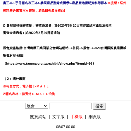
書正本
3.手冊報名表正本
4.參展產品型錄或圖示
5.產品產地證明資料等影本
※提醒 : 送件
後請務必來電再次確認，避免損失參展權益!
Ø 參展資格採審查制：
審查通過者 : 於2020年8月20日前寄出紙本繳款通知單
審查未通過者 : 於2020年8月20日前通知
展會資訊路徑:台灣農機工業同業公會網站網站-->首頁-->展會-->2020台灣國際農業機械
暨資材展-桃園
）
（
https://www.tamma.org.tw/exhibit/show.php?itemid=96
（２）國外廠商
※報名方式：電子檔Ｅ-ＭＡＩＬ
※報名表格：請另外
Ｅ-ＭＡＩＬ
洽詢
關於網站
|
文字版
|
手機版
|
網頁版
08/07 00:00