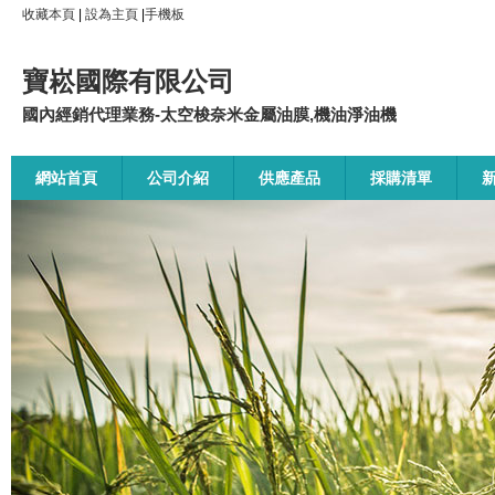
收藏本頁
|
設為主頁
|
手機板
寶崧國際有限公司
國內經銷代理業務-太空梭奈米金屬油膜,機油淨油機
網站首頁
公司介紹
供應產品
採購清單