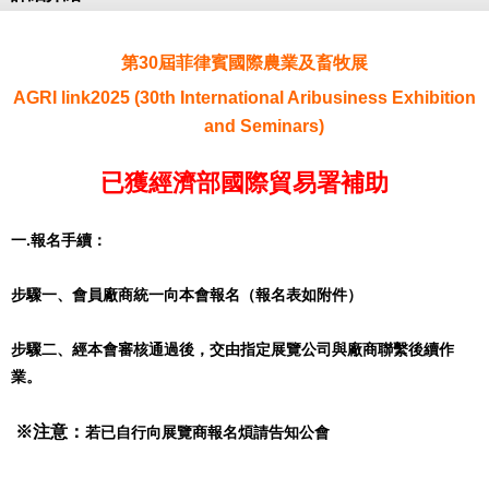
第30屆菲律賓國際農業及畜牧展
AGRI
l
ink
20
25
(
30
th
International
Aribusiness
Exhibition
and Seminars)
已獲經濟部國際貿易署補助
一.報名手續：
步驟一、會員廠商統一向本會報名（報名表如附件）
步驟二、經本會審核通過後，交由指定展覽公司與廠商聯繫後續作
業。
※注意：
若已自行向展覽商報名煩請告知公會