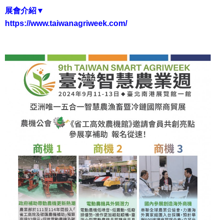
展會介紹
▼
https://www.taiwanagriweek.com/