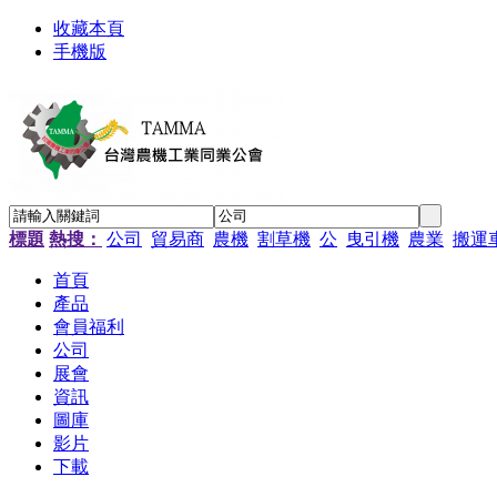
收藏本頁
手機版
標題
熱搜：
公司
貿易商
農機
割草機
公
曳引機
農業
搬運
首頁
產品
會員福利
公司
展會
資訊
圖庫
影片
下載