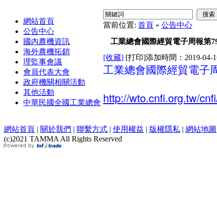
網站首頁
當前位置:
首頁
»
公告中心
公告中心
國內農機資訊
工業總會國際經貿電子周報第79
海外農機拓銷
[收藏]
[打印]
添加時間：2019-0
理監事會議
工業總會國際經貿電子周
會員代表大會
政府機關相關活動
其他活動
http://wto.cnfi.org.tw/c
中華民國全國工業總會
網站首頁
|
關於我們
|
聯繫方式
|
使用權益
|
版權隱私
|
網站地圖
(c)2021 TAMMA All Rights Reserved