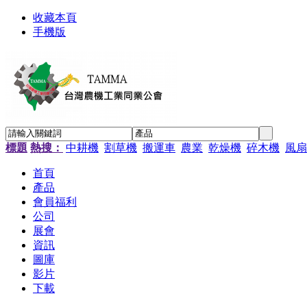
收藏本頁
手機版
標題
熱搜：
中耕機
割草機
搬運車
農業
乾燥機
碎木機
風扇
首頁
產品
會員福利
公司
展會
資訊
圖庫
影片
下載